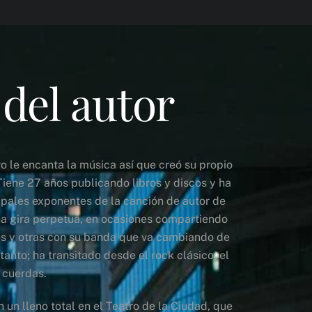
 del autor
o le encanta la música así que creó su propio
 Tiene 27 años publicando libros y discos y ha
ipales exponentes de la canción de autor de
na gira perpetua, en ocasiones compartiendo
es y otras con su banda que va cambiando de
tanto; ha transitado desde el rock clásico, el
e cuerdas.
un lleno total en el Teatro de la Ciudad, que