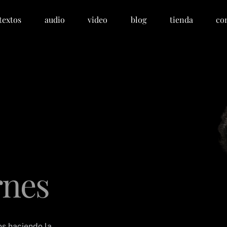
textos
audio
video
blog
tienda
co
rnes
os haciendo la