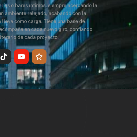
erías o bares íntimos, siempre acercando la
un ambiente relajado, acabando con la
 lleva como carga. Tiene una base de
 acompaña en cada nuevo giro, confiando
iterario de cada proyecto.