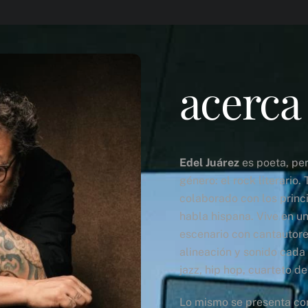
acerca
Edel Juárez
es poeta, per
género: el rock literario.
colaborado con los princ
habla hispana. Vive en u
escenario con cantautor
alineación y sonido cada 
jazz, hip hop, cuarteto d
Lo mismo se presenta con 