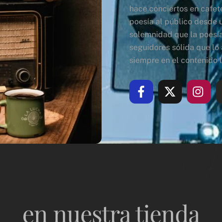
hace conciertos en cafet
poesía al público desde 
solemnidad que la poesía
seguidores sólida que lo
siempre en el contenido l
en nuestra tienda