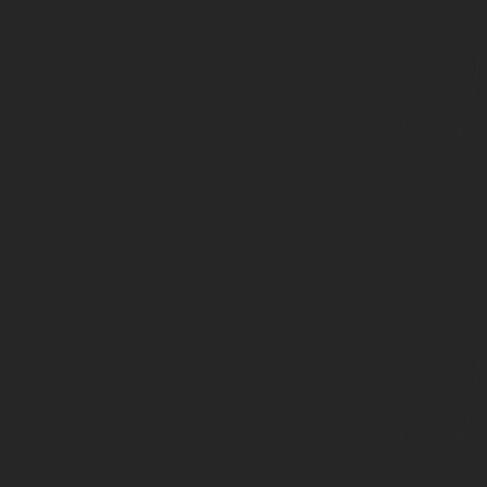
a distancia y a destiempo – edición boxse
 los 80 poemas ESCRITO A MANO, en papel de algodón dentro 
extra y textos exclusivos, además de un póster.