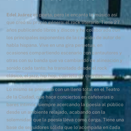
Edel Juárez
es poeta, pero le encanta la música así
que creó su propio género: el rock literario. Tiene 27
años publicando libros y discos y ha colaborado con
los principales exponentes de la canción de autor de
habla hispana. Vive en una gira perpetua, en
ocasiones compartiendo escenario con cantautores y
otras con su banda que va cambiando de alineación y
sonido cada tanto; ha transitado desde el rock
clásico, el jazz, hip hop, cuarteto de cuerdas.
Lo mismo se presenta con un lleno total en el Teatro
de la Ciudad, que hace conciertos en cafeterías o
bares íntimos, siempre acercando la poesía al público
desde un ambiente relajado, acabando con la
solemnidad que la poesía lleva como carga. Tiene una
base de seguidores sólida que lo acompaña en cada