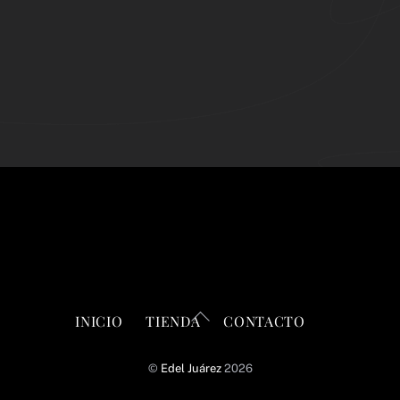
tamaño práctico la hacen ideal tanto para uso en casa
como para llevar contigo.
Back
INICIO
TIENDA
CONTACTO
To
Top
©
Edel Juárez
2026