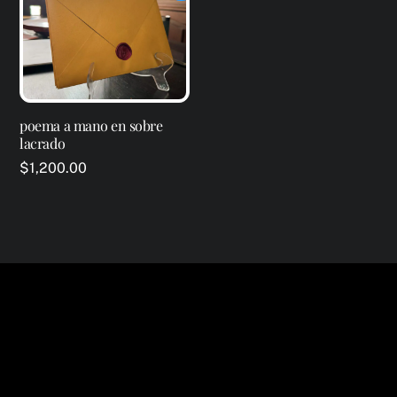
$550.00
múltiples
hasta
variantes.
$650.00
Las
opciones
se
poema a mano en sobre
pueden
lacrado
elegir
$
1,200.00
en
la
página
de
producto