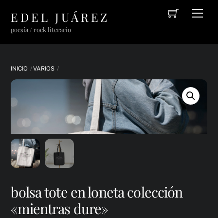
Cart
Skip
Men
EDEL JUÁREZ
to
poesía / rock literario
content
INICIO
VARIOS
bolsa tote en loneta colección
«mientras dure»