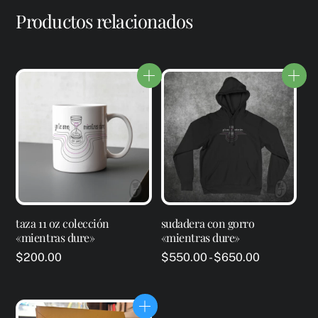
Productos relacionados
taza 11 oz colección
sudadera con gorro
«mientras dure»
«mientras dure»
Rango
$
200.00
$
550.00
-
$
650.00
de
Este
precios:
producto
desde
tiene