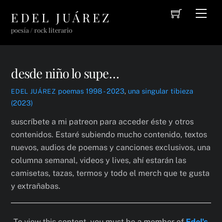
Cart
Skip
Men
EDEL JUÁREZ
to
poesía / rock literario
content
desde niño lo supe…
poemas 1998 - 2023
,
una singular tibieza
EDEL JUÁREZ
(2023)
suscríbete a mi patreon para acceder éste y otros
contenidos. Estaré subiendo mucho contenido, textos
nuevos, audios de poemas y canciones exclusivos, una
columna semanal, videos y lives, ahí estarán las
camisetas, tazas, termos y todo el merch que te gusta
y extrañabas.
To view this content, you must be a member of
Edel's