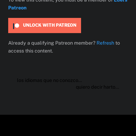
Patreon
UNLOCK WITH PATREON
Already a qualifying Patreon member?
Refresh
to
access this content.
los idiomas que no conozco…
quiero decir harto…