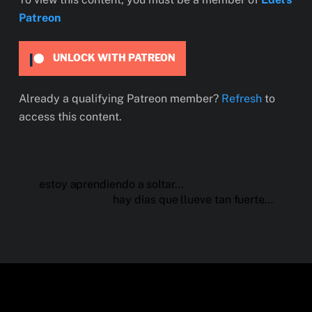
Patreon
UNLOCK WITH PATREON
Already a qualifying Patreon member?
Refresh
to
access this content.
estoy aprendiendo a soltar…
hay días que llueve tan fuerte…