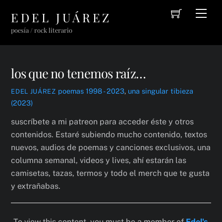
Cart
Skip
Men
EDEL JUÁREZ
to
poesía / rock literario
content
los que no tenemos raíz…
poemas 1998 - 2023
,
una singular tibieza
EDEL JUÁREZ
(2023)
suscríbete a mi patreon para acceder éste y otros
contenidos. Estaré subiendo mucho contenido, textos
nuevos, audios de poemas y canciones exclusivos, una
columna semanal, videos y lives, ahí estarán las
camisetas, tazas, termos y todo el merch que te gusta
y extrañabas.
To view this content, you must be a member of
Edel's