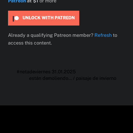
Patreon
at $1
or more
UNLOCK WITH PATREON
Already a qualifying Patreon member?
Refresh
to
access this content.
#netadeviernes 31.01.2025
están demoliendo… / paisaje de invierno