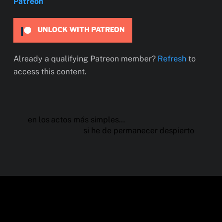
Patreon
UNLOCK WITH PATREON
Already a qualifying Patreon member?
Refresh
to
access this content.
en los actos más simples…
si he de permanecer despierto