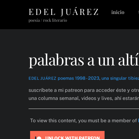
Skip
EDEL JUÁREZ
inicio
to
content
poesía / rock literario
palabras a un alt
poemas 1998 - 2023
,
una singular tibie
EDEL JUÁREZ
suscríbete a mi patreon para acceder éste y ot
una columna semanal, videos y lives, ahí estará
To view this content, you must be a member of
UNLOCK WITH PATREON