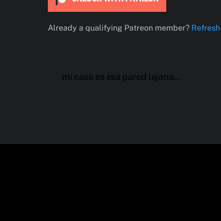
Already a qualifying Patreon member?
Refresh
mi casa es esa pared lejana…