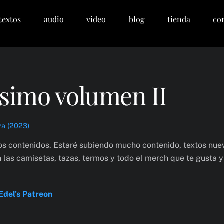
textos
audio
video
blog
tienda
co
ísimo volumen II
za (2023)
ros contenidos. Estaré subiendo mucho contenido, textos nue
n las camisetas, tazas, termos y todo el merch que te gusta 
Edel's Patreon