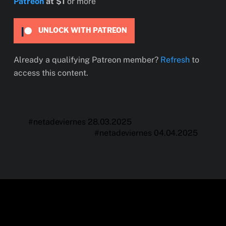
Patreon
at $1
or more
UNLOCK WITH PATREON
Already a qualifying Patreon member?
Refresh
to
access this content.
#netadeviernes 28.03.2025
#netadeviernes 04.04.2025