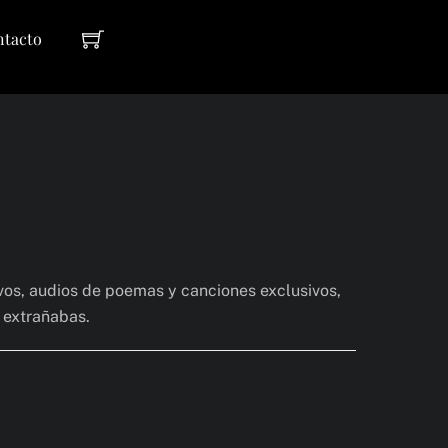
Cart
ntacto
vos, audios de poemas y canciones exclusivos,
y extrañabas.