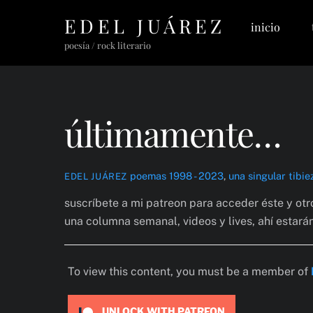
Skip
EDEL JUÁREZ
inicio
to
content
poesía / rock literario
últimamente…
poemas 1998 - 2023
,
una singular tibie
EDEL JUÁREZ
suscríbete a mi patreon para acceder éste y ot
una columna semanal, videos y lives, ahí estará
To view this content, you must be a member of
UNLOCK WITH PATREON