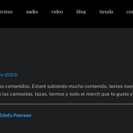
textos
audio
video
blog
tienda
co
za (2023)
ros contenidos. Estaré subiendo mucho contenido, textos nue
n las camisetas, tazas, termos y todo el merch que te gusta 
Edel's Patreon