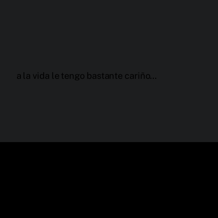
a la vida le tengo bastante cariño…