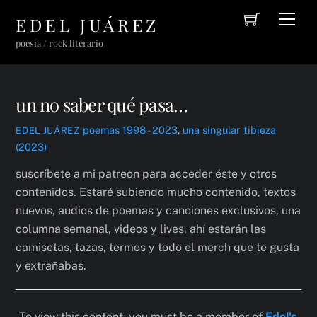
Cart
Skip
Men
EDEL JUÁREZ
to
poesía / rock literario
content
un no saber qué pasa…
poemas 1998 - 2023
,
una singular tibieza
EDEL JUÁREZ
(2023)
suscríbete a mi patreon para acceder éste y otros
contenidos. Estaré subiendo mucho contenido, textos
nuevos, audios de poemas y canciones exclusivos, una
columna semanal, videos y lives, ahí estarán las
camisetas, tazas, termos y todo el merch que te gusta
y extrañabas.
To view this content, you must be a member of
Edel's