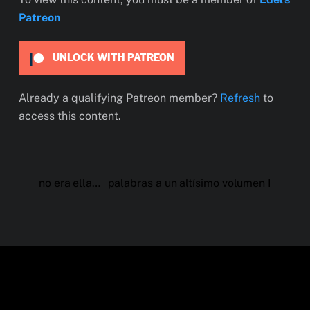
Patreon
UNLOCK WITH PATREON
Already a qualifying Patreon member?
Refresh
to
access this content.
no era ella…
palabras a un altísimo volumen I