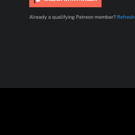
Already a qualifying Patreon member?
Refresh