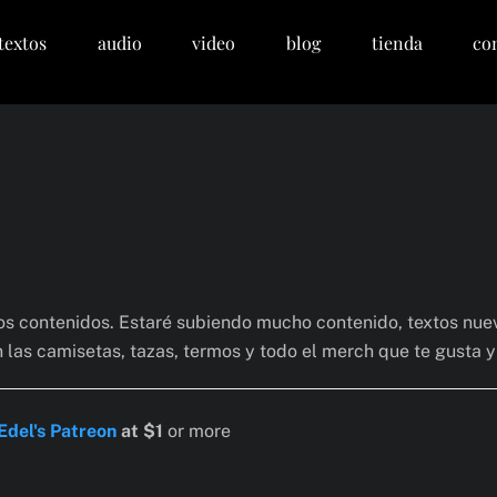
textos
audio
video
blog
tienda
co
ros contenidos. Estaré subiendo mucho contenido, textos nue
n las camisetas, tazas, termos y todo el merch que te gusta 
Edel's Patreon
at $1
or more