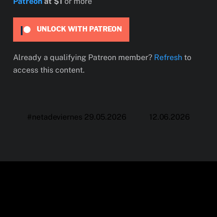
Patreon
at $1
or more
UNLOCK WITH PATREON
Already a qualifying Patreon member?
Refresh
to
access this content.
#netadeviernes 29.05.2026
12.06.2026